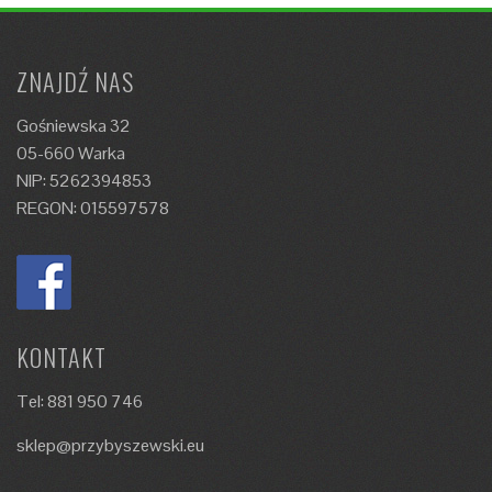
ZNAJDŹ NAS
Gośniewska 32
05-660 Warka
NIP: 5262394853
REGON: 015597578
KONTAKT
Tel: 881 950 746
sklep@przybyszewski.eu