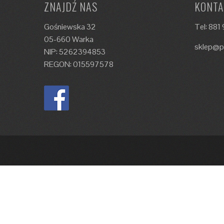
ZNAJDŹ NAS
KONTA
Gośniewska 32
Tel: 881
05-660 Warka
sklep@p
NIP: 5262394853
REGON: 015597578